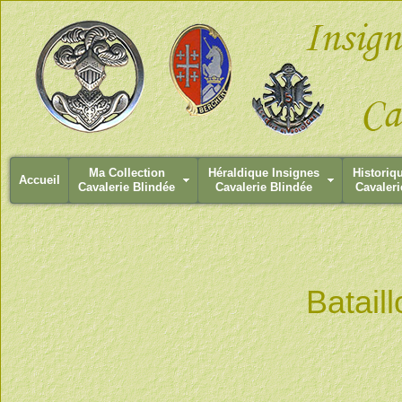
Ma Collection
Héraldique Insignes
Historiq
Accueil
Cavalerie Blindée
Cavalerie Blindée
Cavaleri
Batail