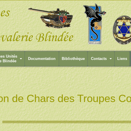
ues Unités
Documentation
Bibliothèque
Contacts
Liens
e Blindée
lon de Chars des Troupes Co