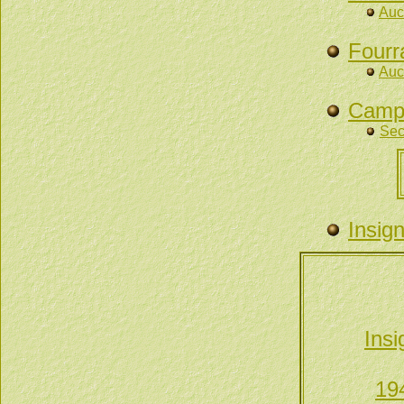
Auc
Fourr
Auc
Campa
Sec
Insig
Insi
19