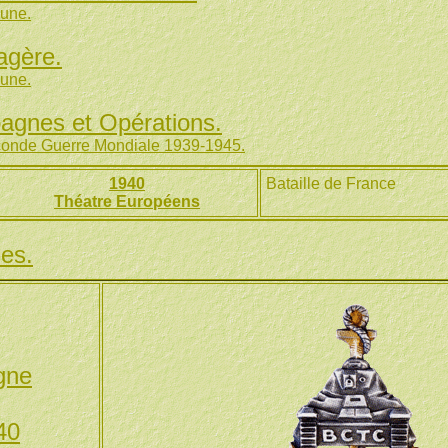
une.
agère.
une.
gnes et Opérations.
onde Guerre Mondiale 1939-1945.
1940
Bataille de France
Théatre Européens
nes.
gne
40