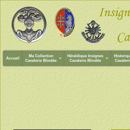
Ma Collection
Héraldique Insignes
Historiq
Accueil
Cavalerie Blindée
Cavalerie Blindée
Cavaleri