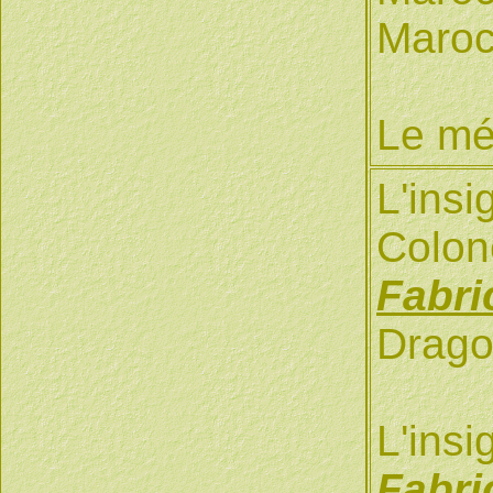
Maroc
Le mé
L'ins
Colon
Fabri
Drago
L'ins
Fabri