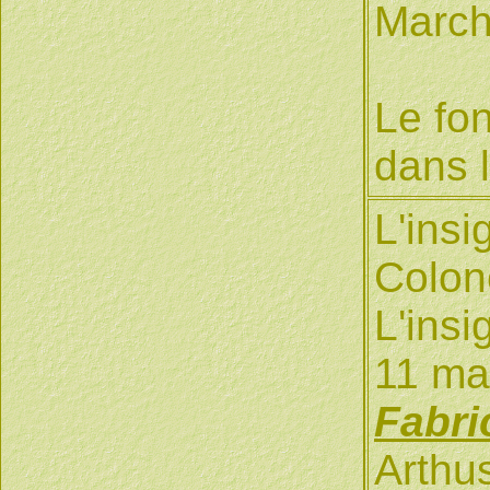
March
Le fon
dans l
L'ins
Colone
L'ins
11 ma
Fabri
Arthu