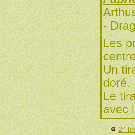
Arthu
- Drag
Les pr
centre
Un tir
doré.
Le tir
avec l
2° In