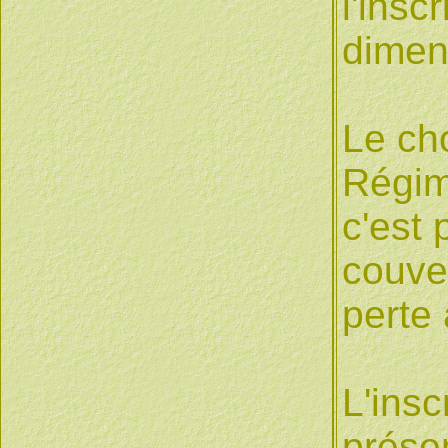
l'ins
dimens
Le cho
Régim
c'est 
couver
perte
L'ins
prése