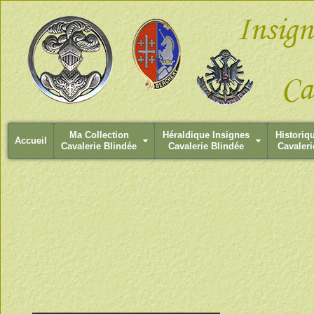
Ma Collection
Héraldique Insignes
Historiq
Accueil
Cavalerie Blindée
Cavalerie Blindée
Cavaleri