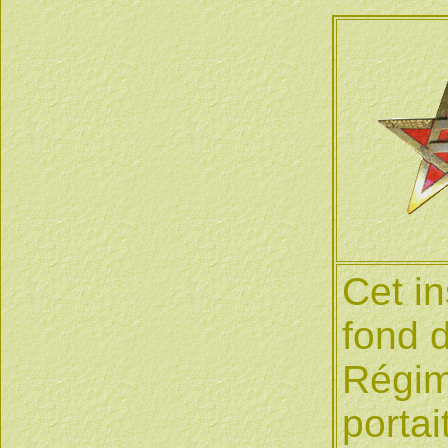
Cet in
fond d
Régim
porta