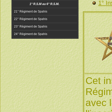
1° In
Cet in
Régim
avec l