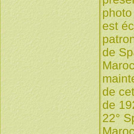
photo
est é
patro
de Sp
Maroc
mainte
de ce
de 192
22° S
Maroc