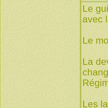
Le gu
avec 
Le mo
La dev
chang
Régim
Les l