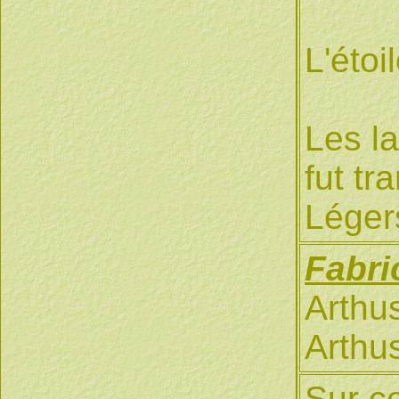
L'étoi
Les l
fut t
Légers
Fabri
Arthu
Arthu
Sur ce