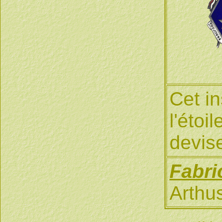
Cet in
l'étoi
devise
Fabri
Arthu