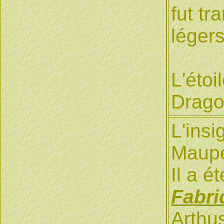
fut t
légers
L'étoi
Dragon
L'insi
Maup
Il a 
Fabri
Arthu