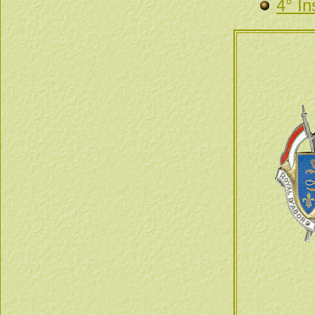
4° In