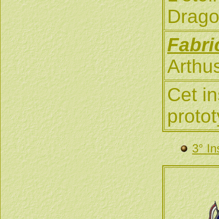
Dragon
Fabri
Arthu
Cet i
protot
3° In