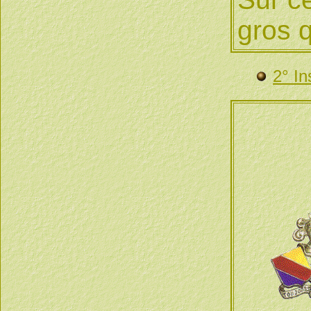
gros q
2° In