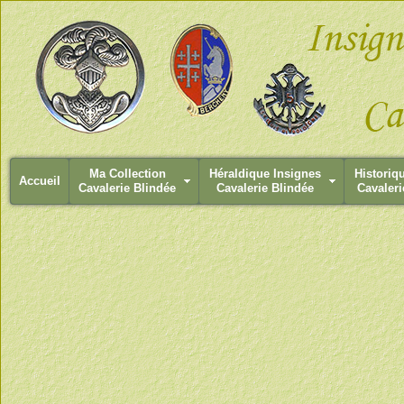
Ma Collection
Héraldique Insignes
Historiq
Accueil
Cavalerie Blindée
Cavalerie Blindée
Cavaleri