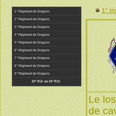
1° In
Le los
de ca