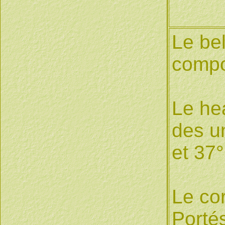
Le bel
compo
Le he
des u
et 37
Le co
Portés