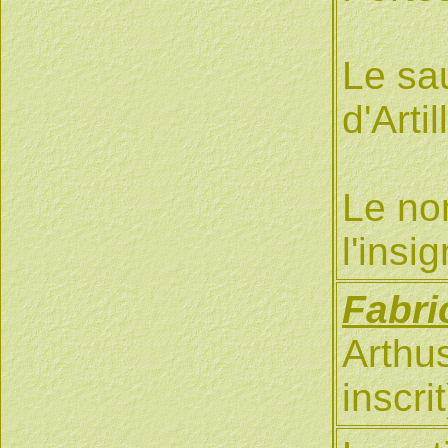
Le sa
d'Arti
Le no
l'insi
Fabri
Arthu
inscri