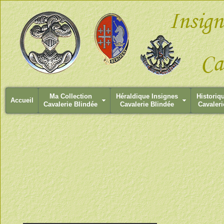
Ma Collection
Héraldique Insignes
Historiq
Accueil
Cavalerie Blindée
Cavalerie Blindée
Cavaleri