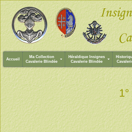
Ma Collection
Héraldique Insignes
Historiq
Accueil
Cavalerie Blindée
Cavalerie Blindée
Cavaleri
1°