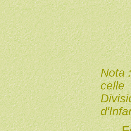
Nota 
celle
Divi
d'Infa
F