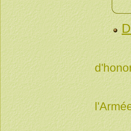
D
Attr
d'hono
2 pa
l'Armé