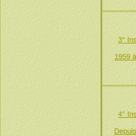
3° In
1959 à
4° In
Depuis