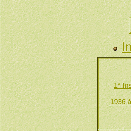
I
1° In
1936 à