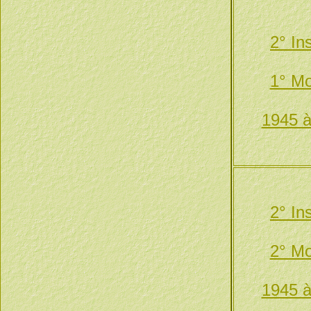
2° In
1° Mo
1945 à
2° In
2° Mo
1945 à