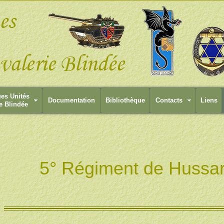
ues Unités
Documentation
Bibliothèque
Contacts
Liens
e Blindée
5° Régiment de Hussa