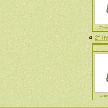
(Cliquez
2° In
(Cliquez