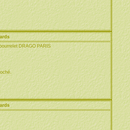
ards
 bourrelet DRAGO PARIS
loché.
ards