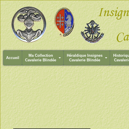
Ma Collection
Héraldique Insignes
Historiq
Accueil
Cavalerie Blindée
Cavalerie Blindée
Cavaleri