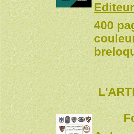
Editeur
400 pag
couleur
breloqu
L'ART
F