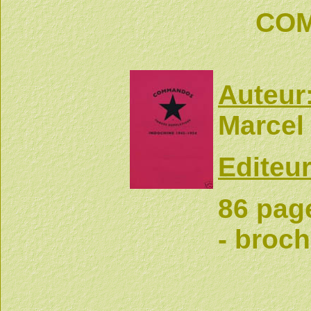
COM
Auteur
Marcel
Editeur
86 pag
- broc