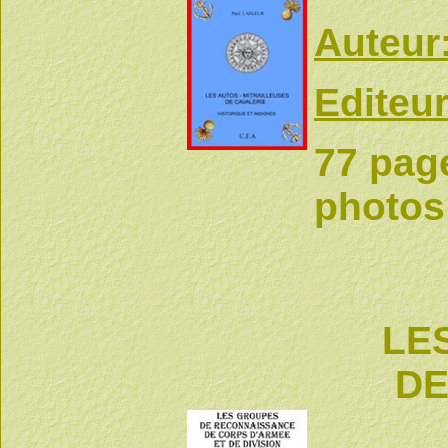
Auteur
Editeur
77 pag
photos
LE
DE