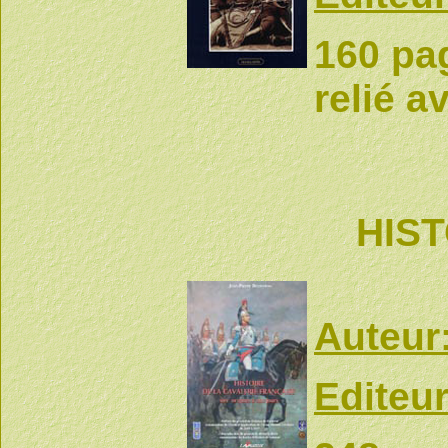
160 pa
relié a
HIST
Auteur
Editeur