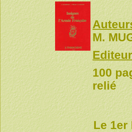
Auteur
M. MU
Editeur
100 pag
relié
Le 1e