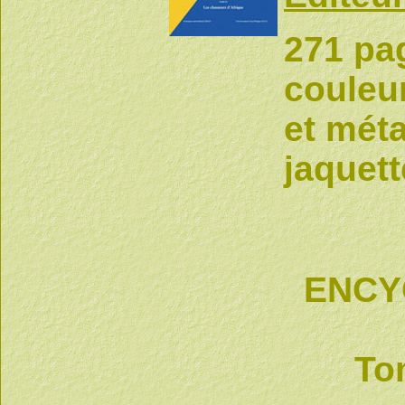
271 pag
couleur
et méta
jaquett
ENCY
To