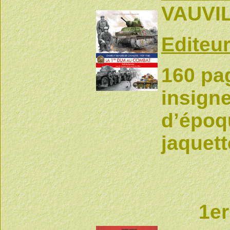
VAUVI
Editeur
160 pa
insign
d’époqu
jaquett
1e