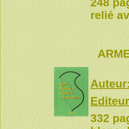
248 pa
relié a
ARME
Auteur
Editeur
332 pa