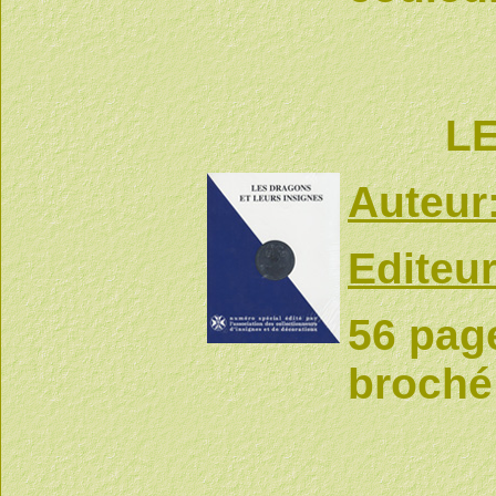
L
Auteur
Editeur
56 page
broché