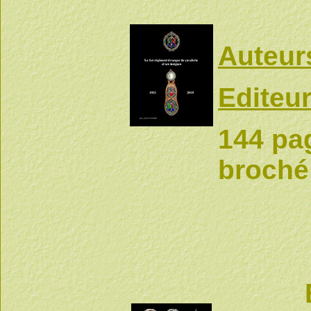
Auteur
Editeur
144 pag
broché