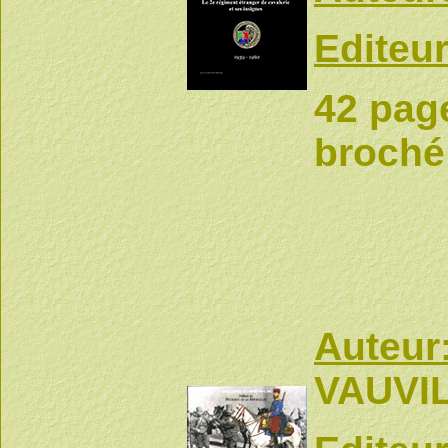
Editeur
42 page
broché
Auteur
VAUVI