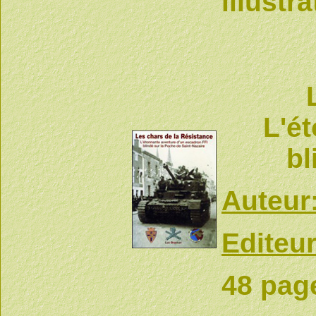
illustr
L'é
bl
Auteur
Editeur
48 pag