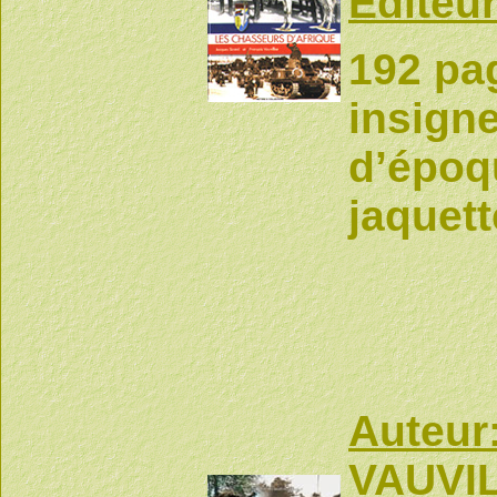
Editeur
192 pa
insign
d’époqu
jaquett
Auteur
VAUVI