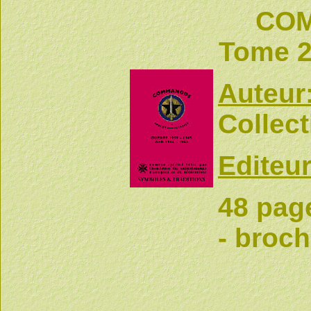
COM
Tome 2
Auteur
Collect
Editeur
48 pag
- broc