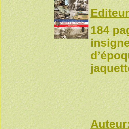
Editeur
184 pa
insign
d’époqu
jaquett
Auteur