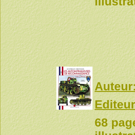
illustr
Auteur
Editeur
68 page