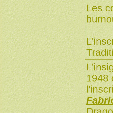
Les c
burno
L'insc
Tradit
L'insi
1948 
l'insc
Fabri
Drago