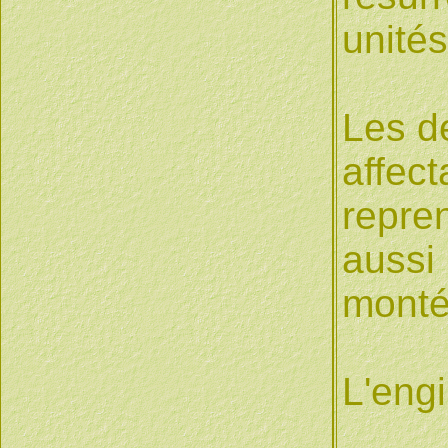
unités
Les d
affect
repren
aussi 
monté
L'engi