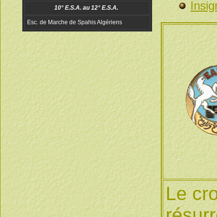
Insig
Le cro
résurr