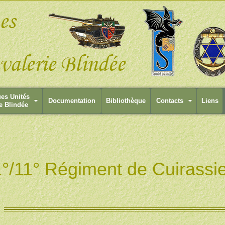
ues Unités
Documentation
Bibliothèque
Contacts
Liens
e Blindée
1°/11° Régiment de Cuirassi