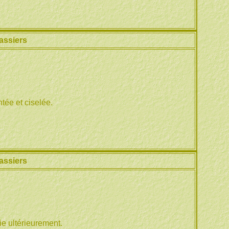
assiers
tée et ciselée.
assiers
ie ultérieurement.