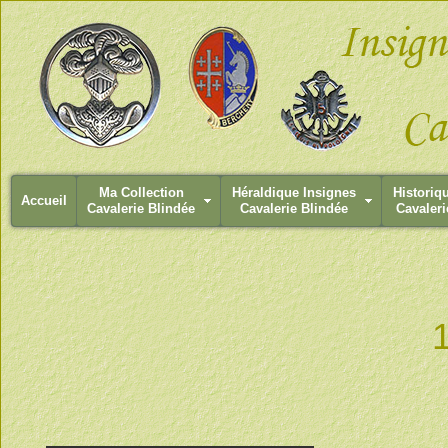
Ma Collection
Héraldique Insignes
Historiq
Accueil
Cavalerie Blindée
Cavalerie Blindée
Cavaleri