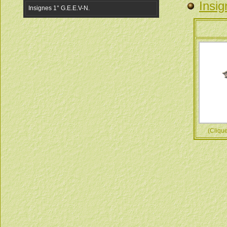
Insig
(Cliquez