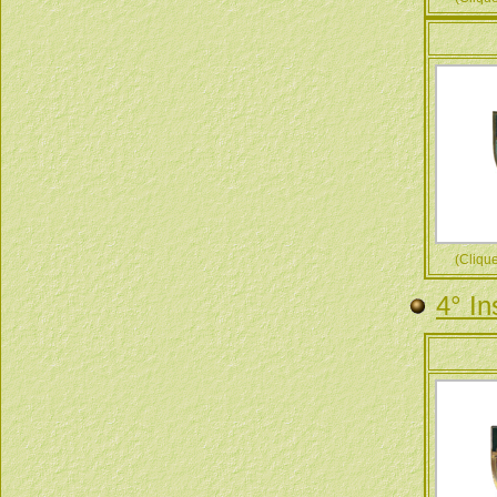
(Cliquez
4° In