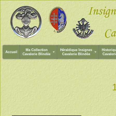
Ma Collection
Héraldique Insignes
Historiq
Accueil
Cavalerie Blindée
Cavalerie Blindée
Cavaleri