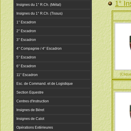
1° In
(Cliquez