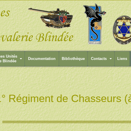
ues Unités
Documentation
Bibliothèque
Contacts
Liens
e Blindée
1° Régiment de Chasseurs (à